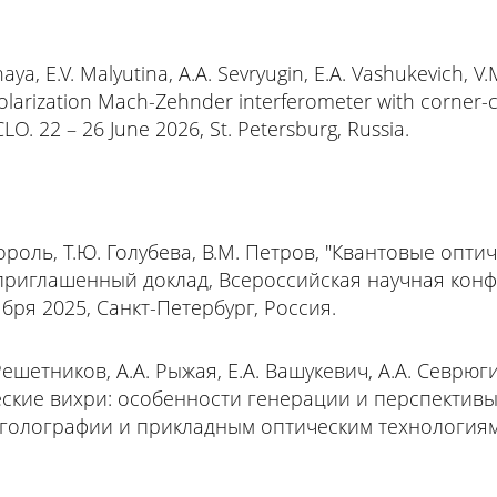
haya, E.V. Malyutina, A.A. Sevryugin, E.A. Vashukevich, V
 polarization Mach-Zehnder interferometer with corner-cu
LO. 22 – 26 June 2026, St. Petersburg, Russia.
 Король, Т.Ю. Голубева, В.М. Петров, "Квантовые оп
 приглашенный доклад, Всероссийская научная ко
ября 2025, Санкт-Петербург, Россия.
 Решетников, А.А. Рыжая, Е.А. Вашукевич, А.А. Севрюги
ские вихри: особенности генерации и перспектив
голографии и прикладным оптическим технологиям