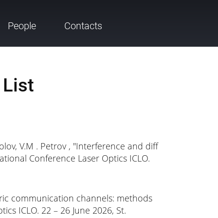
People
Contacts
 List
kolov, V.M . Petrov , "Interference and diff
national Conference Laser Optics ICLO.
pheric communication channels: methods
ics ICLO. 22 – 26 June 2026, St.