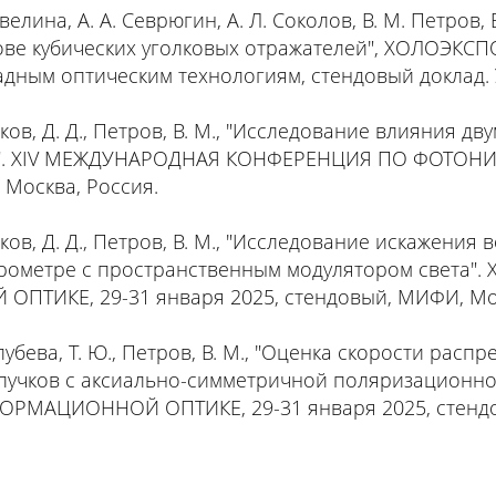
Павелина, А. А. Севрюгин, А. Л. Соколов, В. М. Петро
ове кубических уголковых отражателей", ХОЛОЭКСП
ным оптическим технологиям, стендовый доклад. У
ников, Д. Д., Петров, В. М., "Исследование влияния
рей". XIV МЕЖДУНАРОДНАЯ КОНФЕРЕНЦИЯ ПО ФОТО
 Москва, Россия.
ников, Д. Д., Петров, В. М., "Исследование искажени
ерометре с пространственным модулятором света
ИКЕ, 29-31 января 2025, стендовый, МИФИ, Мос
Голубева, Т. Ю., Петров, В. М., "Оценка скорости рас
 пучков с аксиально-симметричной поляризационн
АЦИОННОЙ ОПТИКЕ, 29-31 января 2025, стендов