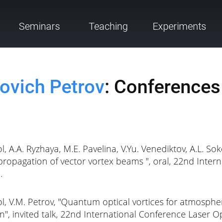
Seminars
Teaching
Experiments
lovich Petrov
: Conferences
rol, A.A. Ryzhaya, M.E. Pavelina, V.Yu. Venediktov, A.L. So
 propagation of vector vortex beams ", oral, 22nd Inter
.
Korol, V.M. Petrov, "Quantum optical vortices for atmos
", invited talk, 22nd International Conference Laser Opt