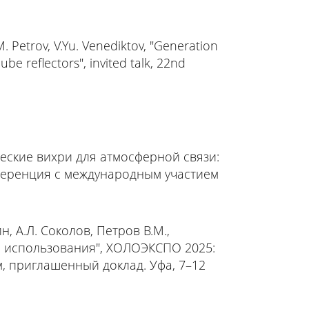
.M. Petrov, V.Yu. Venediktov, "Generation
be reflectors", invited talk, 22nd
тические вихри для атмосферной связи:
нференция с международным участием
н, А.Л. Соколов, Петров В.М.,
ы использования", ХОЛОЭКСПО 2025:
, приглашенный доклад. Уфа, 7–12